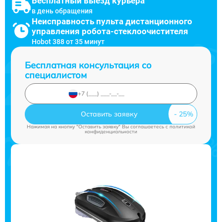
Бесплатный выезд курьера
в день обращения
Неисправность пульта дистанционного
управления робота-стеклоочистителя
Hobot 388 от 35 минут
Бесплатная консультация со
специалистом
Оставить заявку
Нажимая на кнопку "Оставить заявку" Вы соглашаетесь c
политикой
конфиденциальности