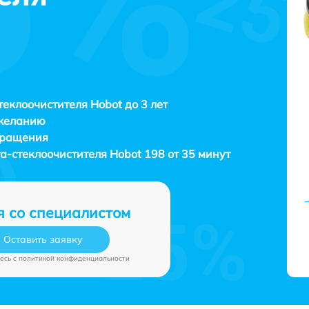
теклоочистителя Hobot до 3 лет
 желанию
бращения
та-стеклоочистителя
Hobot 198 от 35 минут
я со специалистом
Оставить заявку
есь c
политикой конфиденциальности