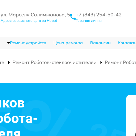
ул. Марселя Салимжанова, 5
+7 (843) 254-50-42
Адрес сервисного центра Hobot
Горячая линия
Ремонт устройств
Цена ремонта
Вакансии
Контакт
тв
Ремонт Роботов-стеклоочистителей
Ремонт Робо
иков
обота-
еля