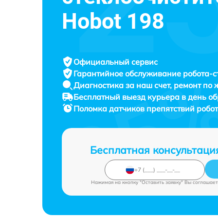
Hobot 198
Официальный сервис
Гарантийное обслуживание
робота-с
Диагностика за наш счет,
ремонт по
Бесплатный выезд курьера
в день о
Поломка датчиков препятствий робо
Бесплатная консультаци
Нажимая на кнопку "Оставить заявку" Вы соглашает